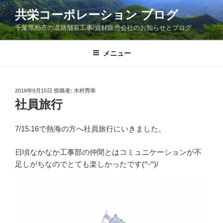
コ
共栄コーポレーション ブログ
ン
千葉県柏市の道路舗装工事/資材販売会社のお知らせとブログ
テ
ン
ツ
メニュー
へ
ス
キ
投
2018年9月15日
投稿者:
木村秀幸
稿
ッ
社員旅行
日:
プ
7/15.16で熱海の方へ社員旅行にいきました。
日頃なかなか工事部の仲間とはコミュニケーションが不
足しがちなのでとても楽しかったです(^-^)/