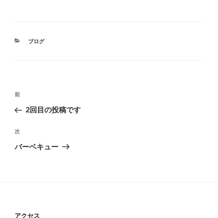
カ
ブログ
テ
ゴ
リ
ー
投
前
前
稿
の
2回目の投稿です
ナ
投
ビ
稿
次
次
ゲ
の
バーベキュー
投
ー
稿
シ
ョ
ン
アクセス