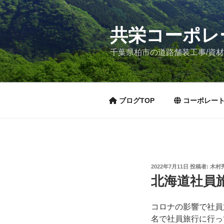
コ
ン
テ
共栄コーポレ
ン
千葉県柏市の道路舗装工事/資
ツ
へ
ス
キ
ブログTOP
コーポレート
ッ
プ
投
2022年7月11日
投稿者:
木村
稿
北海道社員
日:
コロナの影響で社員
名で社員旅行に行っ